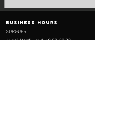
Business hours
SORGUES
Lundi-Mardi-Jeudi : 9.00
-20.30
Mercredi : 7.00-20h30
Vendredi: 7.00
-20.00
Samedi:
9.00-12.00
Monday-Friday:
9.00-13.30
16.30-20.30
On Saturday :
9.00-13.30
Lundi au Vendredi: Sur Réservation
Contact
WHATSAPP