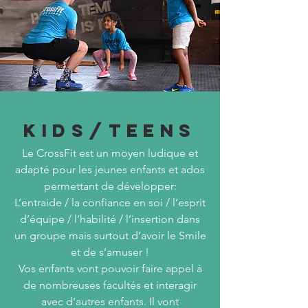
KIDS/TEENS
Le CrossFit est un moyen ludique et
adapté pour les jeunes enfants et ados
permettant de développer:
L’entraide / la confiance en soi / l’esprit
d’équipe / l’habilité / l’insertion dans
un groupe mais surtout d’avoir le Smile
et de s’amuser !
Vos enfants vont pouvoir faire appel à
de nombreuses facultés et interagir
avec d’autres enfants. Il vont