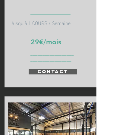
_____________________
___________________
Jusqu'à 1 COURS / Semaine
29€/mois
__________________
_________________
CONTACT