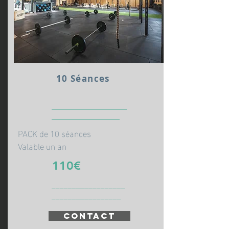
10 Séances
_____________________
___________________
PACK de 10 séances
Valable un an
110€
__________________
_________________
CONTACT