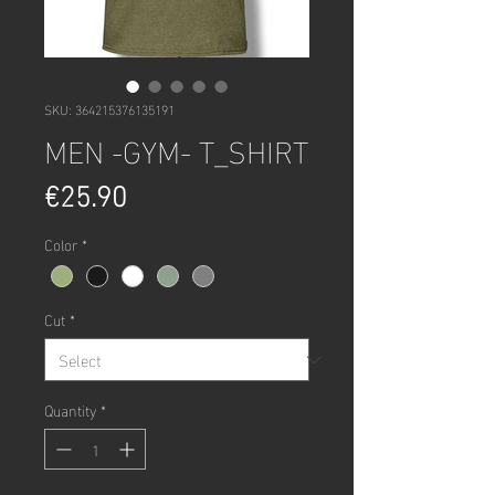
SKU: 364215376135191
MEN -GYM- T_SHIRT
Price
€25.90
Color
*
Cut
*
Quantity
*