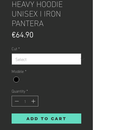
HEAVY HOODIE
UNISEX I IRON
PANTERA
Price
€64.90
Cut
*
Modèle
*
Quantity
*
Add to Cart