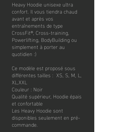
Heavy Hoodie unisexe ultra
confort. Il vous tiendra chaud
avant et après vos
entraînements de type
CrossFit®, Cross-training,
Powerlifting, BodyBuilding ou
simplement à porter au
quotidien :)
Ce modèle est proposé sous
différentes tailles : XS, S, M, L,
XL,XXL
Couleur : Noir
Qualité supérieur, Hoodie épais
et confortable
Les Heavy Hoodie sont
disponibles seulement en pré-
commande.