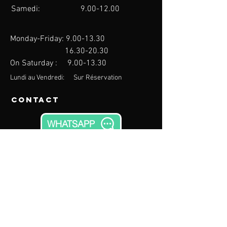
Samedi:
9.00-12.00
Monday-Friday:
9.00-13.30
16.30-20.30
On Saturday :
9.00-13.30
Lundi au Vendredi: Sur Réservation
Contact
WHATSAPP
640 chemin de Brantes
84700 Sorgues
Vaucluse, FRANCE
eMail:
contact@thegymnase.com
Phone:
09.83.65.01.31