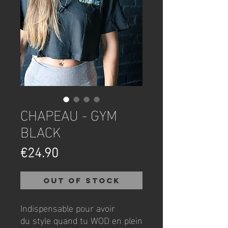
CHAPEAU - GYM
BLACK
Price
€24.90
Out of Stock
Indispensable pour avoir
du style quand tu WOD en plein