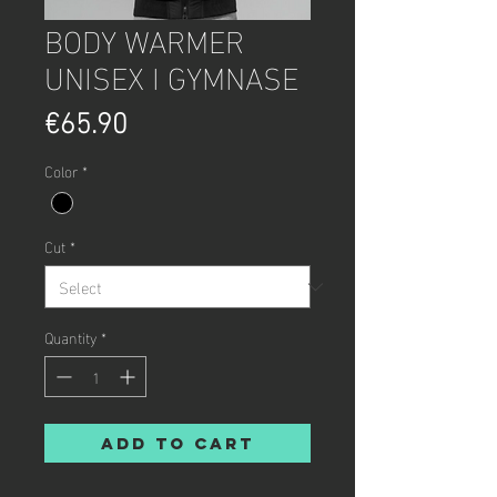
BODY WARMER
UNISEX I GYMNASE
Price
€65.90
Color
*
Cut
*
Quantity
*
Add to Cart