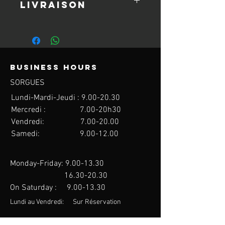
LIVRAISON
délais de 7 jours après livraison.
quotidien :)
Frais de retour à la charge de l'acheteur.
2 poches latérales et un poche intérieur
Le tarif de la livraison sera établi lors de
veste côté coeur pour cacher ton petit
la finalisation de la commande.
baluchon de magnésie !
Frais de port offerts pour toute
Ce modèle est proposé sous différentes
commande de 150€ minimum.
tailles : S, M, L, XL et 2XL.
Business hours
SORGUES
Lundi-Mardi-Jeudi : 9.00
-20.30
Mercredi : 7.00-20h30
Vendredi: 7.00
-20.00
Samedi:
9.00-12.00
Monday-Friday:
9.00-13.30
16.30-20.30
On Saturday :
9.00-13.30
Lundi au Vendredi: Sur Réservation
Contact